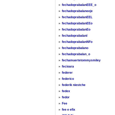
»
fechadoprabalanEEE_o
»
fechadoprabalaneeje
»
fechadoprabalanEEL
»
fechadoprabalanEEo
»
fechadoprabalanEo
»
fechadoprabalanl
»
fechadoprabalanNFo
»
fechadoprabalano
»
fechadoprabalan_o
»
fechamuertetommysmiley
»
fecioara
»
federer
»
federico
»
federik niestche
»
fedex
»
fedor
»
Fee
»
fee e efix