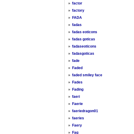
»
factor
»
factory
»
FADA
»
fadas
»
fadas eoticons
»
fadas goticas
»
fadaseoticons
»
fadasgoticas
»
fade
»
Faded
»
faded smiley face
»
Fades
»
Fading
»
faeri
»
Faerie
»
faeriedragon01
»
faeries
»
Faery
»
Fag