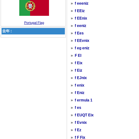
»
f eeeniz
»
f EEiz
»
f EEnix
Portugal Flag
»
f eeniz
去年 :
»
f Ees
»
f EEvnix
»
f eg eniz
»
F EI
»
f Eix
»
f Eiz
»
f EJnix
»
f enix
»
f Eniz
»
f ermula 1
»
f es
»
f EUQT Eix
»
f Evnix
»
f Ez
»
f F Fix