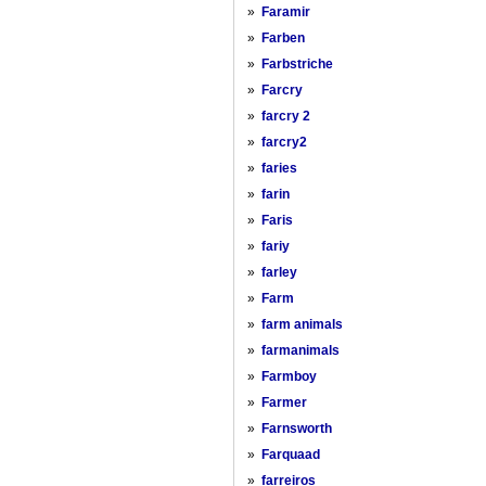
»
Faramir
»
Farben
»
Farbstriche
»
Farcry
»
farcry 2
»
farcry2
»
faries
»
farin
»
Faris
»
fariy
»
farley
»
Farm
»
farm animals
»
farmanimals
»
Farmboy
»
Farmer
»
Farnsworth
»
Farquaad
»
farreiros