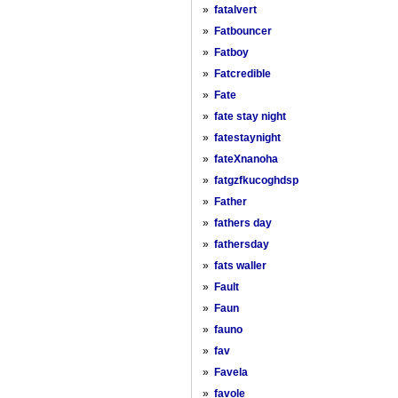
»
fatalvert
»
Fatbouncer
»
Fatboy
»
Fatcredible
»
Fate
»
fate stay night
»
fatestaynight
»
fateXnanoha
»
fatgzfkucoghdsp
»
Father
»
fathers day
»
fathersday
»
fats waller
»
Fault
»
Faun
»
fauno
»
fav
»
Favela
»
favole