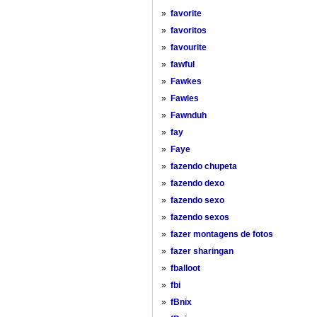
»
favorite
»
favoritos
»
favourite
»
fawful
»
Fawkes
»
Fawles
»
Fawnduh
»
fay
»
Faye
»
fazendo chupeta
»
fazendo dexo
»
fazendo sexo
»
fazendo sexos
»
fazer montagens de fotos
»
fazer sharingan
»
fballoot
»
fbi
»
fBnix