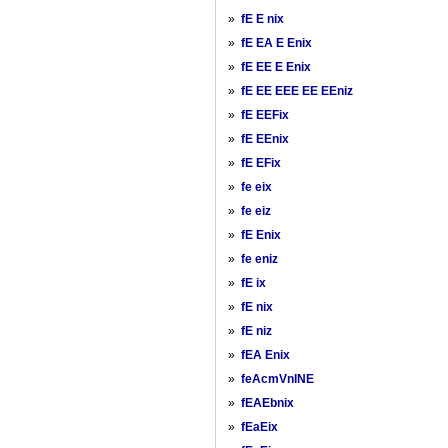
»
fE E nix
»
fE EA E Enix
»
fE EE E Enix
»
fE EE EEE EE EEniz
»
fE EEFix
»
fE EEnix
»
fE EFix
»
fe eix
»
fe eiz
»
fE Enix
»
fe eniz
»
fE ix
»
fE nix
»
fE niz
»
fEA Enix
»
feAcmVnlNE
»
fEAEbnix
»
fEaEix