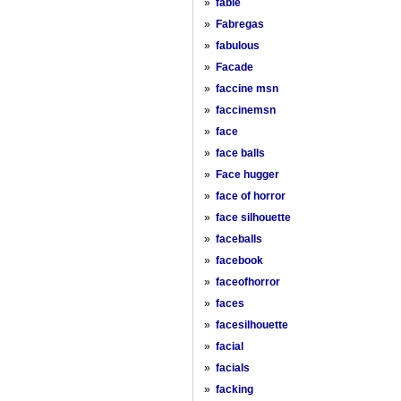
»
fable
»
Fabregas
»
fabulous
»
Facade
»
faccine msn
»
faccinemsn
»
face
»
face balls
»
Face hugger
»
face of horror
»
face silhouette
»
faceballs
»
facebook
»
faceofhorror
»
faces
»
facesilhouette
»
facial
»
facials
»
facking