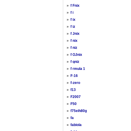
»
f Fnix
»
f i
»
f ix
»
f iz
»
f Jnix
»
f nix
»
f niz
»
f OJnix
»
f qniz
»
f rmula 1
»
F-16
»
f-zero
»
f13
»
F2007
»
F50
»
f75eih80g
»
fa
»
fabiola