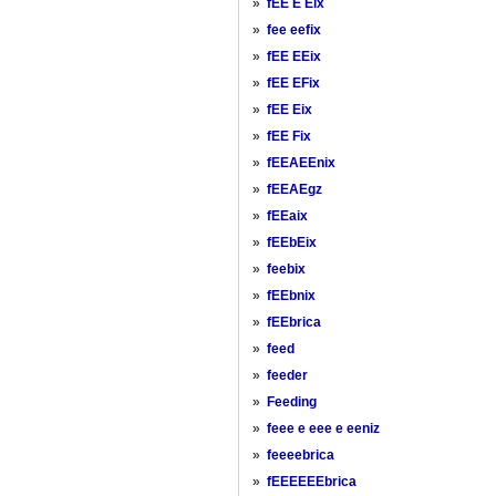
»
fEE E Eix
»
fee eefix
»
fEE EEix
»
fEE EFix
»
fEE Eix
»
fEE Fix
»
fEEAEEnix
»
fEEAEgz
»
fEEaix
»
fEEbEix
»
feebix
»
fEEbnix
»
fEEbrica
»
feed
»
feeder
»
Feeding
»
feee e eee e eeniz
»
feeeebrica
»
fEEEEEEbrica