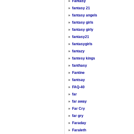
»
Fantasy
»
fantasy 21
»
fantasy angels
»
fantasy girls
»
fantasy girly
»
fantasy21
»
fantasygirls
»
fantazy
»
fantesy kings
»
fanthasy
»
Fantine
»
fantsay
»
FAQ-40
»
far
»
far away
»
Far Cry
»
far gry
»
Faraday
»
Faraleth