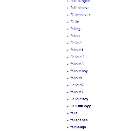
»
fallenangels
»
falleninlove
»
Fallennever
»
Fallin
»
falling
»
fallou
»
Fallout
»
fallout 1
»
Fallout 2
»
fallout 3
»
fallout boy
»
fallout1
»
Fallout2
»
fallout3
»
FalloutBoy
»
FallOutBoyy
»
falls
»
fallscenes
»
falmengo