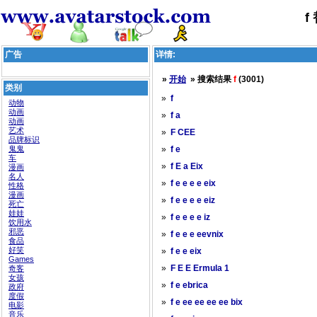
f
广告
详情:
»
开始
» 搜索结果
f
(3001)
类别
»
f
动物
动画
»
f a
动画
艺术
»
F CEE
品牌标识
鬼鬼
»
f e
车
»
f E a Eix
漫画
名人
»
f e e e e eix
性格
漫画
»
f e e e e eiz
死亡
娃娃
»
f e e e e iz
饮用水
邪恶
»
f e e e eevnix
食品
好笑
»
f e e eix
Games
»
奇客
F E E Ermula 1
女孩
»
f e ebrica
政府
度假
»
f e ee ee ee ee bix
电影
音乐