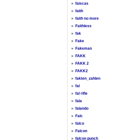
»
faiscas
»
faith
»
faith no more
»
Faithless
»
fak
»
Fake
»
Fakeman
»
FAKK
»
FAKK 2
»
FAKK2
»
fakten_zahlen
»
fal
»
fal rifle
»
fala
»
falando
»
Falc
»
falco
»
Falcon
»
falcon punch