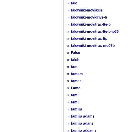
»
falo
»
falowniki-moviaxis
»
falowniki-movidrive-b
»
falowniki-movitrac-lte-b
»
falowniki-movitrac-lte-b-ip66
»
falowniki-movitrac-ltp
»
falowniki-movitrac-mc07b
»
False
»
falsh
»
fam
»
famam
»
famas
»
Fame
»
fami
»
famil
»
familia
»
familia adams
»
familia adans
»
familia addams