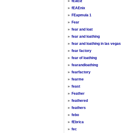
»
fEaEiz
»
fEAEnix
»
FEapmula 1
»
Fear
»
fear and loat
»
fear and loathing
»
fear and loathing in las vegas
»
fear factory
»
fear of loathing
»
fearandloathing
»
fearfactory
»
fearme
»
feast
»
Feather
»
feathered
»
feathers
»
febo
»
fEbrica
»
fec