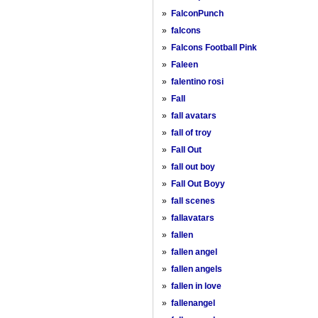
»
FalconPunch
»
falcons
»
Falcons Football Pink
»
Faleen
»
falentino rosi
»
Fall
»
fall avatars
»
fall of troy
»
Fall Out
»
fall out boy
»
Fall Out Boyy
»
fall scenes
»
fallavatars
»
fallen
»
fallen angel
»
fallen angels
»
fallen in love
»
fallenangel