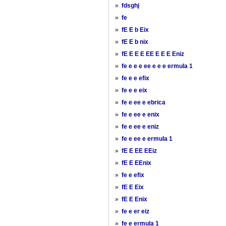
»
fdsghj
»
fe
»
fE E b Eix
»
fE E b nix
»
fE E E E EE E E E Eniz
»
fe e e e ee e e e ermula 1
»
fe e e efix
»
fe e e eix
»
fe e ee e ebrica
»
fe e ee e enix
»
fe e ee e eniz
»
fe e ee e ermula 1
»
fE E EE EEiz
»
fE E EEnix
»
fe e efix
»
fE E Eix
»
fE E Enix
»
fe e er eiz
»
fe e ermula 1