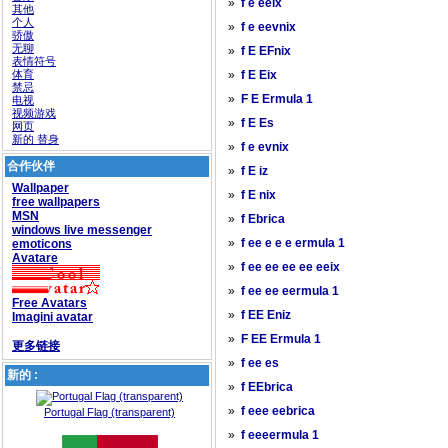
»
f e eeix
其他
个人
»
f e eevnix
骄傲
无聊
»
f E EFnix
表情符号
体育
»
f E Eix
禁忌
»
F E Ermula 1
电视
视频游戏
»
f E Es
网页
新的 替身
»
f e evnix
合作伙伴
»
f E iz
Wallpaper
»
f E nix
free wallpapers
MSN
»
f Ebrica
windows live messenger
»
emoticons
f ee e e e ermula 1
Avatare
»
f ee ee ee ee eeix
»
f ee ee eermula 1
Free Avatars
»
f EE Eniz
Imagini avatar
»
F EE Ermula 1
更多链接
»
f ee es
新的 :
»
f EEbrica
»
f eee eebrica
Portugal Flag (transparent)
»
f eeeermula 1