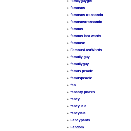
»
familyguygirl
»
famosos
»
famosos transando
»
famosostransando
»
famous
»
famous last words
»
famouse
»
FamousLastWords
»
famuily guy
»
famuilyguy
»
famus peaole
»
famuspeaole
»
fan
»
fanasty places
»
fancy
»
fancy lala
»
fancylala
»
Fancypants
»
Fandom