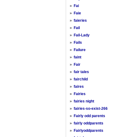
»
Fai
»
Faie
»
faieries
»
Fail
»
Fail-Lady
»
Fails
»
Failure
»
faint
»
Fair
»
fair tales
»
fairchild
»
faires
»
Fairies
»
fairies night
»
fairies-so-exist-266
»
Fairly odd parents
»
fairly oddparents
»
Fairlyoddparents