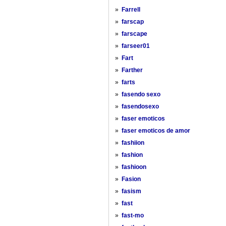
»
Farrell
»
farscap
»
farscape
»
farseer01
»
Fart
»
Farther
»
farts
»
fasendo sexo
»
fasendosexo
»
faser emoticos
»
faser emoticos de amor
»
fashiion
»
fashion
»
fashioon
»
Fasion
»
fasism
»
fast
»
fast-mo