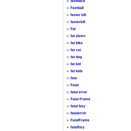
»
fastback
»
Fastball
»
faster kill
»
fasterkill
»
Fat
»
fat alvert
»
fat bike
»
fat cat
»
fat dog
»
fat kid
»
fat kids
»
fata
»
Fatal
»
fatal error
»
Fatal Frame
»
fatal fury
»
fatalerror
»
FatalFrame
»
fatalfury