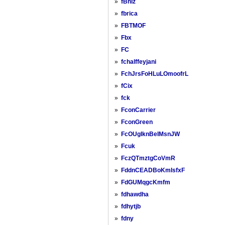
»
fBniz
»
fbrica
»
FBTMOF
»
Fbx
»
FC
»
fchalffeyjani
»
FchJrsFoHLuLOmoofrL
»
fCix
»
fck
»
FconCarrier
»
FconGreen
»
FcOUgIknBeIMsnJW
»
Fcuk
»
FczQTmztgCoVmR
»
FddnCEADBoKmIsfxF
»
FdGUMqgcKmfm
»
fdhawdha
»
fdhytjb
»
fdny