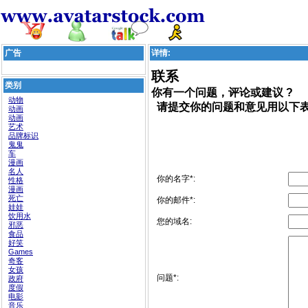
广告
详情:
联系
类别
你有一个问题，评论或建议 ?
动物
请提交你的问题和意见用以下表
动画
动画
艺术
品牌标识
鬼鬼
车
漫画
名人
你的名字*:
性格
漫画
死亡
你的邮件*:
娃娃
饮用水
您的域名:
邪恶
食品
好笑
Games
奇客
女孩
问题*:
政府
度假
电影
音乐