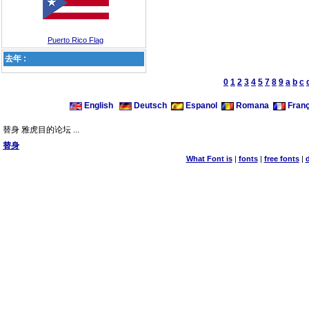
Puerto Rico Flag
去年 :
0
1
2
3
4
5
7
8
9
a
b
c
English
Deutsch
Espanol
Romana
Franç
替身 雅虎目的论坛 ...
替身
What Font is
|
fonts
|
free fonts
|