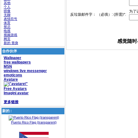
其他
个人
骄傲
为了
反垃圾邮件字： （必填）: (所需)*:
无聊
表情符号
体育
禁忌
电视
视频游戏
网页
感觉随时
新的 替身
合作伙伴
Wallpaper
free wallpapers
MSN
windows live messenger
emoticons
Avatare
Free Avatars
Imagini avatar
更多链接
新的 :
Puerto Rico Flag (transparent)