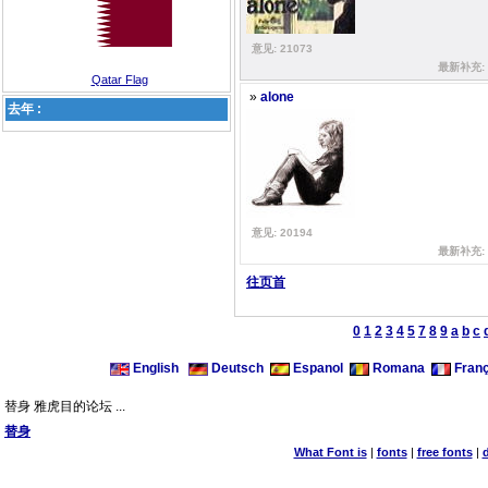
意见: 21073
最新补充: N
Qatar Flag
»
alone
去年 :
意见: 20194
最新补充: N
往页首
0
1
2
3
4
5
7
8
9
a
b
c
English
Deutsch
Espanol
Romana
Franç
替身 雅虎目的论坛 ...
替身
What Font is
|
fonts
|
free fonts
|