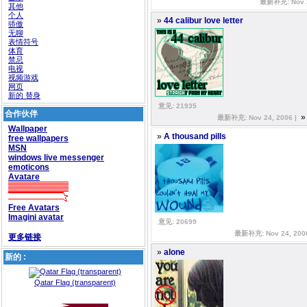
最新补充: Nov 2
其他
个人
»
44 calibur love letter
骄傲
无聊
表情符号
体育
禁忌
电视
视频游戏
网页
新的 替身
意见: 21935
合作伙伴
最新补充: Nov 24, 2006 |
Wallpaper
»
A thousand pills
free wallpapers
MSN
windows live messenger
emoticons
Avatare
Free Avatars
Imagini avatar
意见: 20699
最新补充: Nov 24, 200
更多链接
»
alone
新的 :
Qatar Flag (transparent)