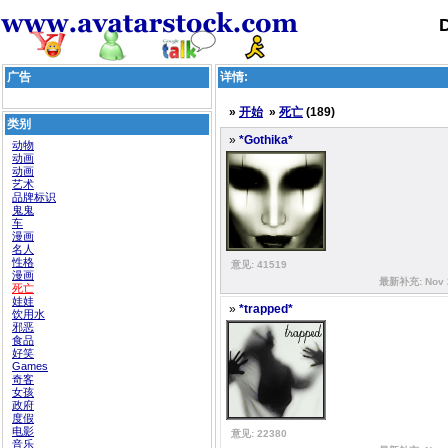
广告
详情:
»
开始
»
死亡
(189)
类别
»
*Gothika*
动物
动画
动画
艺术
品牌标识
鬼鬼
车
漫画
名人
性格
意见: 41519
漫画
最新补充: Nov 2
死亡
娃娃
»
*trapped*
饮用水
邪恶
食品
好笑
Games
奇客
女孩
政府
度假
电影
意见: 22380
音乐