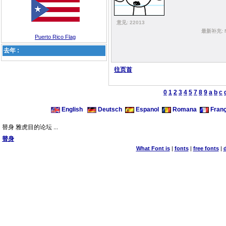
意见: 22013
最新补充: No
Puerto Rico Flag
去年 :
往页首
0
1
2
3
4
5
7
8
9
a
b
c
English
Deutsch
Espanol
Romana
Franç
替身 雅虎目的论坛 ...
替身
What Font is
|
fonts
|
free fonts
|