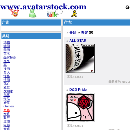
G
广告
详情:
»
开始
»
奇客
(9)
类别
»
ALL-STAR
动物
动画
动画
艺术
品牌标识
鬼鬼
车
漫画
名人
性格
意见: 43653
漫画
最新补充: Nov 24
死亡
娃娃
»
D&D Pride
饮用水
邪恶
食品
好笑
Games
奇客
女孩
政府
度假
电影
意见: 52501
音乐