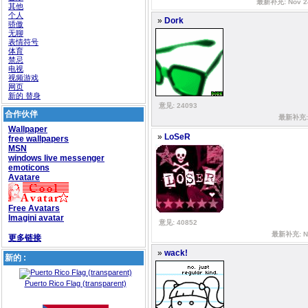
最新补充: Nov 24
其他
个人
»
Dork
骄傲
无聊
表情符号
体育
禁忌
电视
视频游戏
网页
新的 替身
意见: 24093
合作伙伴
最新补充: N
Wallpaper
»
LoSeR
free wallpapers
MSN
windows live messenger
emoticons
Avatare
Free Avatars
Imagini avatar
意见: 40852
最新补充: No
更多链接
»
wack!
新的 :
Puerto Rico Flag (transparent)