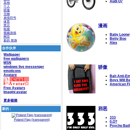
Audi Q7
其他
个人
骄傲
无聊
表情符号
体育
漫画
禁忌
电视
视频游戏
Baby Loone
网页
Betty Boo
新的 替身
Alex
合作伙伴
Wallpaper
free wallpapers
MSN
windows live messenger
骄傲
emoticons
Avatare
Bah Anti-E
Boys Will B
American F
Free Avatars
Imagini avatar
更多链接
邪恶
新的 :
333
Poland Flag (transparent)
0.O?
Psycho Bat