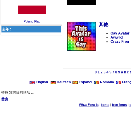
Poland Flag
其他
去年 :
Gay Avatar
Aww lol
Crazy Frog
0
1
2
3
4
5
7
8
9
a
b
c
English
Deutsch
Espanol
Romana
Franç
替身 雅虎目的论坛 ...
替身
What Font is
|
fonts
|
free fonts
|