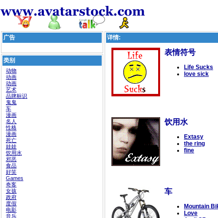
广告
详情:
表情符号
类别
Life Sucks
动物
love sick
动画
动画
艺术
品牌标识
鬼鬼
车
漫画
饮用水
名人
性格
漫画
Extasy
死亡
the ring
娃娃
fine
饮用水
邪恶
食品
好笑
Games
奇客
车
女孩
政府
度假
Mountain Bi
电影
Love
音乐