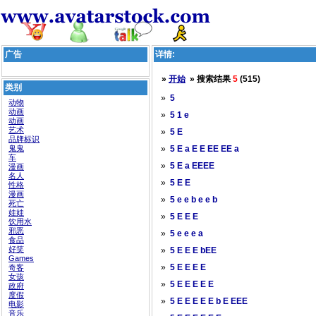
广告
详情:
»
开始
» 搜索结果
5
(515)
类别
»
5
动物
动画
»
5 1 e
动画
艺术
»
5 E
品牌标识
鬼鬼
»
5 E a E E EE EE a
车
»
5 E a EEEE
漫画
名人
»
5 E E
性格
漫画
»
5 e e b e e b
死亡
娃娃
»
5 E E E
饮用水
邪恶
»
5 e e e a
食品
好笑
»
5 E E E bEE
Games
»
奇客
5 E E E E
女孩
»
5 E E E E E
政府
度假
»
5 E E E E E b E EEE
电影
音乐