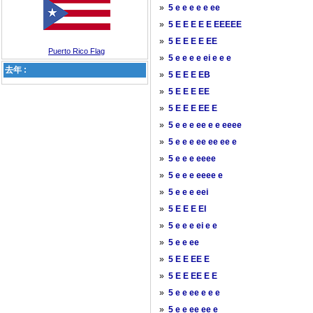
»
5 e e e e e ee
»
5 E E E E E EEEEE
»
5 E E E E EE
Puerto Rico Flag
»
5 e e e e ei e e e
去年 :
»
5 E E E EB
»
5 E E E EE
»
5 E E E EE E
»
5 e e e ee e e eeee
»
5 e e e ee ee ee e
»
5 e e e eeee
»
5 e e e eeee e
»
5 e e e eei
»
5 E E E EI
»
5 e e e ei e e
»
5 e e ee
»
5 E E EE E
»
5 E E EE E E
»
5 e e ee e e e
»
5 e e ee ee e