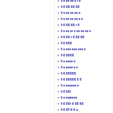
»
5 e ee ee e r e
»
5 E EE EE EE
»
5 e ee ee ee e
»
5 e ee ee ee e e
»
5 E EE EE r E
»
5 e ee er e ee ee ee e
»
5 E EE r E EE EE
»
5 E EEE
»
5 e eee eee eee e
»
5 E EEEE
»
5 e eeee e
»
5 e eeee e e
»
5 E EEEEE
»
5 E EEEEE E E
»
5 e eeeeee e
»
5 E EEI
»
5 e eejeeee
»
5 E EEr E EE EE
»
5 E EF E E a