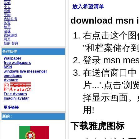
其他
放入希望清单
个人
骄傲
无聊
download msn 
表情符号
体育
禁忌
电视
右点击这个图像并
视频游戏
网页
新的 替身
"和档案储存到
合作伙伴
登录 msn mess
Wallpaper
free wallpapers
MSN
在送信窗口中，
windows live messenger
emoticons
Avatare
片...'.点
Free Avatars
择显示画面。
Imagini avatar
用!
更多链接
新的 :
下载雅虎图标