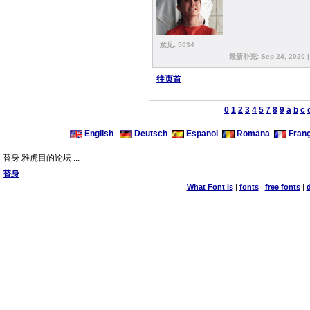
意见: 5034
最新补充: Sep 24, 2020 
往页首
0
1
2
3
4
5
7
8
9
a
b
c
English
Deutsch
Espanol
Romana
Franç
替身 雅虎目的论坛 ...
替身
What Font is
|
fonts
|
free fonts
|