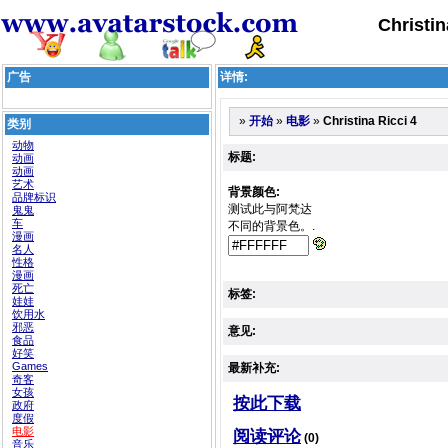
Christi
广告
详情:
»
»
»
Christina Ricci 4
开始
电影
类别
动物
标题:
动画
动画
艺术
背景颜色:
品牌标识
测试此与阿梵达
鬼鬼
车
不同的背景色。.
漫画
名人
性格
漫画
死亡
标签:
娃娃
饮用水
邪恶
意见:
食品
好笑
Games
最新补充:
奇客
女孩
按此下载
政府
度假
电影
阅读评论
(0)
音乐